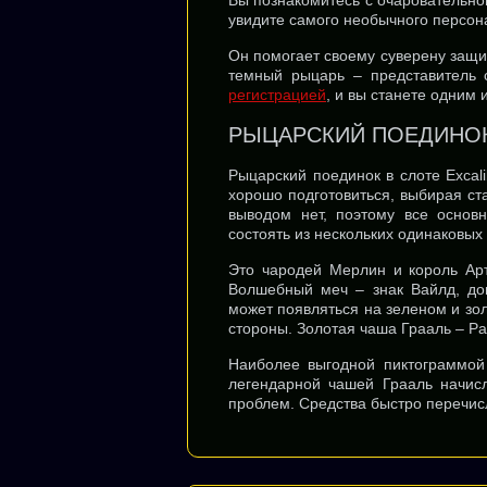
Вы познакомитесь с очаровательно
увидите самого необычного персон
Он помогает своему суверену защи
темный рыцарь – представитель 
регистрацией
, и вы станете одним
РЫЦАРСКИЙ ПОЕДИНОК
Рыцарский поединок в слоте Excali
хорошо подготовиться, выбирая ст
выводом нет, поэтому все основ
состоять из нескольких одинаковых
Это чародей Мерлин и король Арт
Волшебный меч – знак Вайлд, до
может появляться на зеленом и з
стороны. Золотая чаша Грааль – Р
Наиболее выгодной пиктограммой
легендарной чашей Грааль начисл
проблем. Средства быстро перечисл