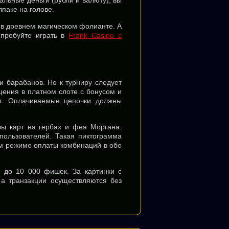
льные деньги (рубли и валюту), вы
паке на голове.
 в древнем магическом фолианте. А
опробуйте играть в
Frank Casino с
ти барабанов. Но к турниру следует
щения в платном слоте с бонусом и
но. Оплачиваемые цепочки должны
лы карт на гербах и фея Моргана.
ользователей. Такая пиктограмма
м режиме оплаты комбинаций в обе
 до 10 000 фишек. За картинки с
 а транзакции осуществляются без