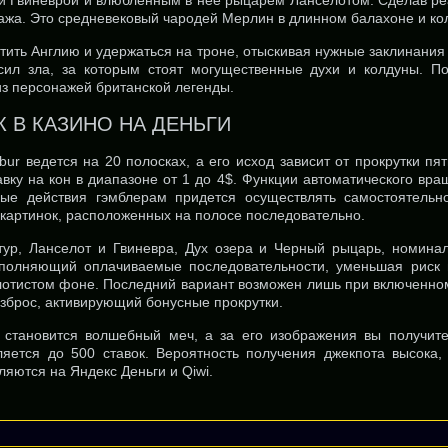
й Гвиневрой и влюбленным в нее рыцарем Ланселотом. Сделав реа
ажа. Это средневековый чародей Мерлин в длинном балахоне и кол
тить Англию и удержаться на троне, отыскивая нужные заклинания
сил зла, за которым стоят могущественные духи и колдуны. П
 из персонажей британской легенды.
 В КАЗИНО НА ДЕНЬГИ
bur ведется на 20 полосках, а его исход зависит от прокрутки пя
авку на кон в диапазоне от 1 до 4$. Функции автоматического вра
ные действия гэмблерам придется осуществлять самостоятель
 картинок, расположенных на полосе последовательно.
ур, Ланселот и Гвиневра, Дух озера и Черный рыцарь, номина
полняющий оплачиваемые последовательности, уменьшая риск п
олотистом фоне. Последний вариант возможен лишь при включенно
азброс, активирующий бонусные прокрутки.
 становится волшебный меч, а за его изображения вы получите
яется до 500 ставок. Вероятность получения джекпота высока,
яются на Яндекс Деньги и Qiwi.